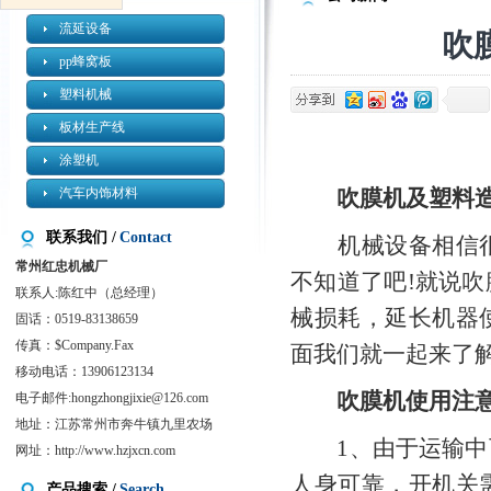
流延设备
吹
pp蜂窝板
塑料机械
板材生产线
涂塑机
汽车内饰材料
吹膜机及塑料
联系我们 /
Contact
机械设备
相信
常州红忠机械厂
不知道了吧!就说
吹
联系人:陈红中（总经理）
械损耗，延长机器
固话：0519-83138659
传真：$Company.Fax
面我们就一起来了
移动电话：13906123134
吹膜机使用注
电子邮件:
hongzhongjixie@126.com
地址：江苏常州市奔牛镇九里农场
1、由于运输中可
网址：
http://www.hzjxcn.com
人身可靠，开机关
产品搜索 /
Search