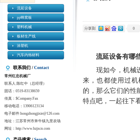
流延设备
pp蜂窝板
塑料机械
0
板材生产线
涂塑机
汽车内饰材料
流延设备有哪
联系我们 /
Contact
现如今，
机械
常州红忠机械厂
来，也都使用过机
联系人:陈红中（总经理）
的，那么它们的性
固话：0519-83138659
传真：$Company.Fax
特点吧，一起往下
移动电话：13906123134
电子邮件:
hongzhongjixie@126.com
地址：江苏常州市奔牛镇九里农场
网址：
http://www.hzjxcn.com
产品搜索 /
Search