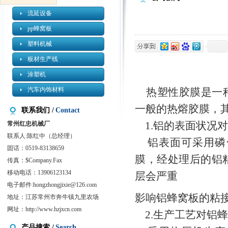
流延设备
pp蜂窝板
塑料机械
板材生产线
涂塑机
汽车内饰材料
热塑性胶膜是一种
一
般的热熔胶膜，其
联系我们 /
Contact
1.铝的表面状况
常州红忠机械厂
联系人:陈红中（总经理）
铝表面可采用磷
固话：0519-83138659
膜，经处理后的铝
传真：$Company.Fax
移动电话：13906123134
层会严重
电子邮件:
hongzhongjixie@126.com
影响铝蜂窝板的粘
地址：江苏常州市奔牛镇九里农场
网址：
http://www.hzjxcn.com
2.生产工艺对铝
产品搜索 /
Search