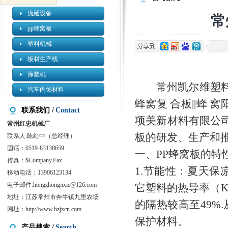
流延设备
常
pp蜂窝板
塑料机械
板材生产线
涂塑机
常州凯尔维塑料机械有
汽车内饰材料
蜂窝复 合板||蜂 窝
联系我们 /
Contact
项美新材料有限公司
常州红忠机械厂
板的研发、生产和
联系人:陈红中（总经理）
固话：0519-83138659
一、PP蜂窝板的特
传真：$Company.Fax
1.节能性：夏天保
移动电话：13906123134
电子邮件:
hongzhongjixie@126.com
它塑料的热导率（K
地址：江苏常州市奔牛镇九里农场
的隔热较高至49%
网址：
http://www.hzjxcn.com
保护材料。
产品搜索 /
Search